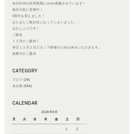
本日8/28の読売新聞にshian掲載されています！
毎日元気に営業中！
5周年を迎えました！
またまたご無沙汰になってしまいました…
お久しぶりです！
ご報告
１２月のご案内！
本日１２月２日スタッフ研修のためお休みいただきます。
休業中のご案内
CATEGORY
ブログ
(26)
未分類
(564)
CALENDAR
2026年8月
月
火
水
木
金
土
日
1
2