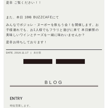
是非 ご覧ください！！
また、本日 18時 BUZZCAFEにて
みんなでボジョレ・ヌーボーを飲もう会！を開催します。お
子様連れでも、お1人様でもフラリと遊びに来て 本日解禁の
美味しいワインとチーズを一緒に味わいませんか？
是非お待ちしております！
DATE.
2016.11.17
|
未分類
投
稿
ナ
ビ
BLOG
ゲ
ー
シ
ENTRY
ョ
ン
時短営業します。