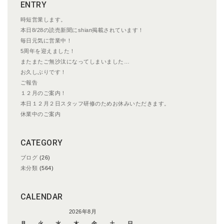
ENTRY
時短営業します。
本日8/28の読売新聞にshian掲載されています！
毎日元気に営業中！
5周年を迎えました！
またまたご無沙汰になってしまいました…
お久しぶりです！
ご報告
１２月のご案内！
本日１２月２日スタッフ研修のためお休みいただきます。
休業中のご案内
CATEGORY
ブログ
(26)
未分類
(564)
CALENDAR
2026年8月
月
火
水
木
金
土
日