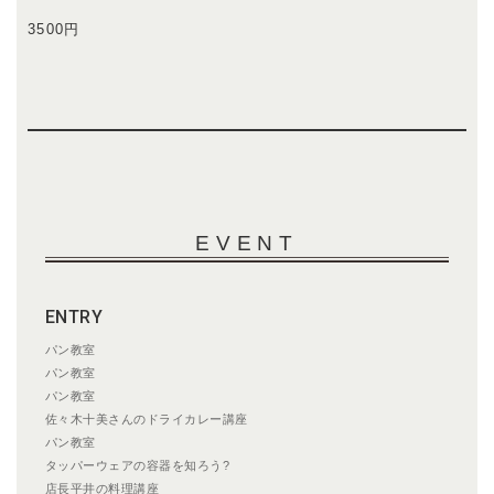
3500円
EVENT
ENTRY
パン教室
パン教室
パン教室
佐々木十美さんのドライカレー講座
パン教室
タッパーウェアの容器を知ろう?
店長平井の料理講座