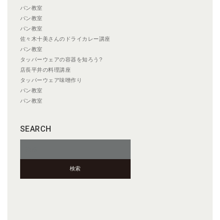
パン教室
パン教室
パン教室
佐々木十美さんのドライカレー講座
パン教室
タッパーウェアの容器を知ろう?
店長平井の料理講座
タッパーウェア味噌作り
パン教室
パン教室
SEARCH
検
索: