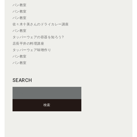
パン教室
パン教室
パン教室
佐々木十美さんのドライカレー講座
パン教室
タッパーウェアの容器を知ろう?
店長平井の料理講座
タッパーウェア味噌作り
パン教室
パン教室
SEARCH
検
索: