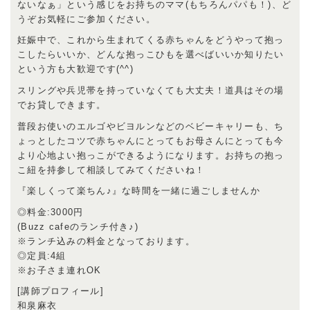
ないなぁ」という感じをお持ちのママ(もちろんパパも！)、ど
うぞお気軽にご参加ください。
妊娠中で、これから生まれてくる赤ちゃんをどうやって抱っ
こしたらいいか、どんな抱っこひもを選べばいいか知りたい
という方も大歓迎です(^^)
スリングや兵児帯を持っていなくても大丈夫！道具はその場
でお貸しできます。
普段お使いのエルゴやビヨルンなどのベビーキャリーも、ち
ょっとしたコツで赤ちゃんにとってもお母さんにとっても今
より心地よい抱っこができるようになります。お持ちの抱っ
こ紐を持参して相談してみてくださいね！
『楽しくって楽ちん♪』な時間を一緒に過ごしませんか
◎料金:3000円
(Buzz cafeのランチ付き♪)
※ランチ込みの料金となっております。
◎定員:4組
※お子さま連れOK
[講師プロフィール]
和泉麻衣