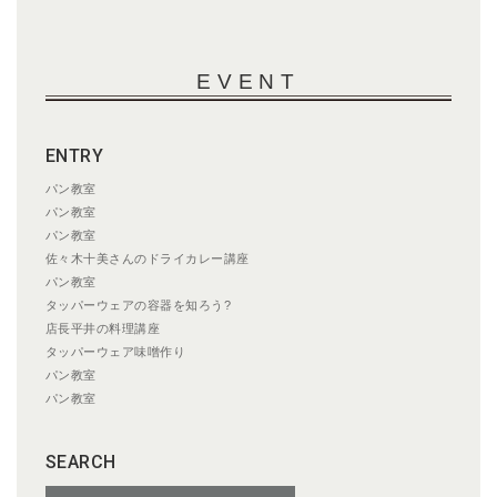
EVENT
ENTRY
パン教室
パン教室
パン教室
佐々木十美さんのドライカレー講座
パン教室
タッパーウェアの容器を知ろう?
店長平井の料理講座
タッパーウェア味噌作り
パン教室
パン教室
SEARCH
検