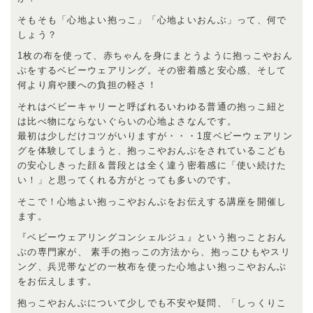
そもそも「心地よい抱っこ」「心地よいおんぶ」って、何で
しょう？
1枚の布を使って、赤ちゃんを身にまとうように抱っこやおん
ぶをするベビーウェアリング。その密着感と安心感、そして
何より肩や腰への負担の軽さ！
それはベビーキャリーと呼ばれるいわゆる普通の抱っこ紐と
は比べ物にならないぐらいの心地よさなんです。
最初は少しだけコツがいりますが・・・1度ベビーウェアリン
グを体験してしまうと、抱っこやおんぶをされているこども
の安心しきった顔＆普段とは全く違う密着感に「使い続けた
い！」と思ってくれる方がとっても多いのです。
そこで！心地よい抱っこやおんぶをお伝えする講座を開催し
ます。
『ベビーウェアリングコンシェルジュ』という抱っことおん
ぶの専門家が、 素手の抱っこの方法から、抱っこひもやスリ
ング、兵児帯などの一枚布を使った心地よい抱っこやおんぶ
をお伝えします。
抱っこやおんぶについて少しでも不安や疑問、「しっくりこ