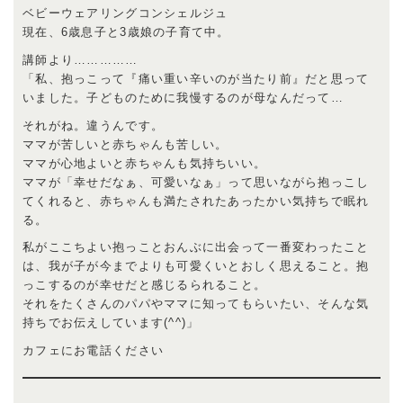
ベビーウェアリングコンシェルジュ
現在、6歳息子と3歳娘の子育て中。
講師より……………
「私、抱っこって『痛い重い辛いのが当たり前』だと思って
いました。子どものために我慢するのが母なんだって…
それがね。違うんです。
ママが苦しいと赤ちゃんも苦しい。
ママが心地よいと赤ちゃんも気持ちいい。
ママが「幸せだなぁ、可愛いなぁ」って思いながら抱っこし
てくれると、赤ちゃんも満たされたあったかい気持ちで眠れ
る。
私がここちよい抱っことおんぶに出会って一番変わったこと
は、我が子が今までよりも可愛くいとおしく思えること。抱
っこするのが幸せだと感じるられること。
それをたくさんのパパやママに知ってもらいたい、そんな気
持ちでお伝えしています(^^)」
カフェにお電話ください