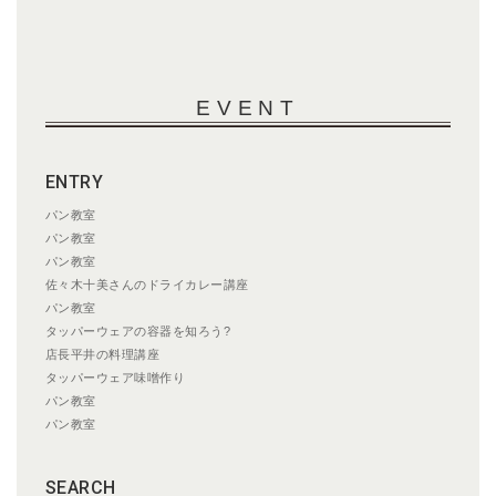
EVENT
ENTRY
パン教室
パン教室
パン教室
佐々木十美さんのドライカレー講座
パン教室
タッパーウェアの容器を知ろう?
店長平井の料理講座
タッパーウェア味噌作り
パン教室
パン教室
SEARCH