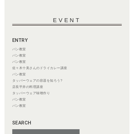
EVENT
ENTRY
パン教室
パン教室
パン教室
佐々木十美さんのドライカレー講座
パン教室
タッパーウェアの容器を知ろう?
店長平井の料理講座
タッパーウェア味噌作り
パン教室
パン教室
SEARCH
検