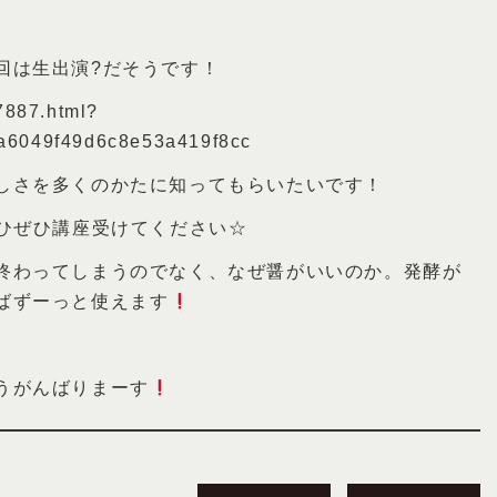
回は生出演?だそうです！
7887.html?
fa6049f49d6c8e53a419f8cc
しさを多くのかたに知ってもらいたいです！
ひぜひ講座受けてください☆
終わってしまうのでなく、なぜ醤がいいのか。発酵が
ばずーっと使えます
うがんばりまーす