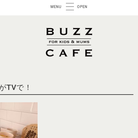
MENU
OPEN
》がTVで！