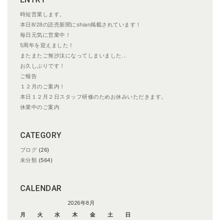
時短営業します。
本日8/28の読売新聞にshian掲載されています！
毎日元気に営業中！
5周年を迎えました！
またまたご無沙汰になってしまいました…
お久しぶりです！
ご報告
１２月のご案内！
本日１２月２日スタッフ研修のためお休みいただきます。
休業中のご案内
CATEGORY
ブログ
(26)
未分類
(564)
CALENDAR
2026年8月
月
火
水
木
金
土
日