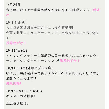
９月24日
鶏そぼろだけで一週間の献立が楽になる！料理レッスン
残席
2!
10月４日(火)
大人気講師近川樹美恵さんによる色育講座!
色育で親子コミュニケーションも、自分を知ることもできま
す！
残席わずか！
10月14日(金)
アイシングクッキー人気講師金田一真優さんによるハロウィ
ーンアイシングクッキーレッスン!
残席わずか！
10月15日(土)発酵ダブル講座!
ゆゆた工房認定講師であるBUZZ CAFE店長わたくし平井が
講師をつとめます！
募集開始!
10月4日&13日４時より
キッズヨガ体験会!
上記各講座は、