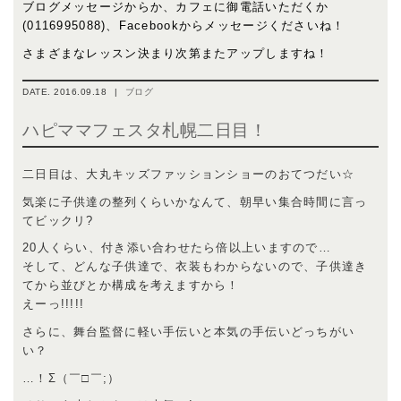
ブログメッセージからか、カフェに御電話いただくか
(0116995088)、Facebookからメッセージくださいね！
さまざまなレッスン決まり次第またアップしますね！
DATE.
2016.09.18
|
ブログ
ハピママフェスタ札幌二日目！
二日目は、大丸キッズファッションショーのおてつだい☆
気楽に子供達の整列くらいかなんて、朝早い集合時間に言っ
てビックリ?
20人くらい、付き添い合わせたら倍以上いますので…
そして、どんな子供達で、衣装もわからないので、子供達き
てから並びとか構成を考えますから！
えーっ!!!!!
さらに、舞台監督に軽い手伝いと本気の手伝いどっちがい
い？
…！Σ（￣□￣;）