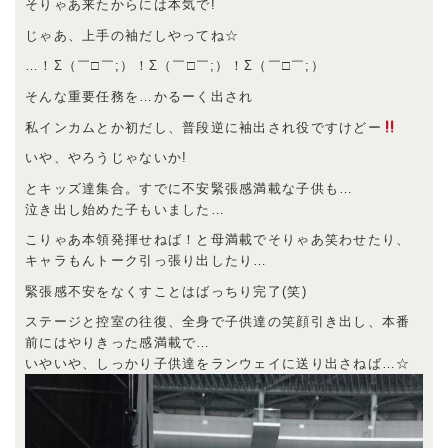
そりゃあ来たからには本気で!
じゃあ、上手の袖だしやってね☆
…！Σ（￣□￣;）！Σ（￣□￣;）！Σ（￣□￣;）
そんな重要任務を…かるーく出され
私インカムとか初だし、普段逆に袖出され役ですけどー
いや、やろうじゃないか!
とキッズ達集合。すでに不安緊張感満載な子供も…
泣き出し始めた子もいました…
こりゃあ本領発揮せねば！と母満載でそりゃあ笑わせたり、
キャラもんトーク引っ張り出したり…
緊張感不安をなくすことはばっちり完了(笑)
ステージと控室の往復、全身で子供達の笑顔引き出し、本番
前にはやりきった感満載で…
いやいや、しっかり子供達をランウェイに送り出さねば…☆