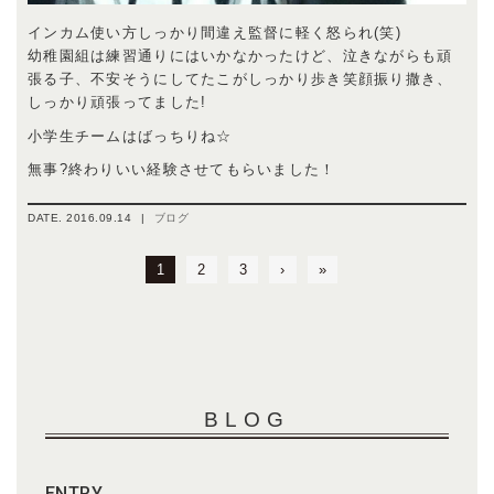
インカム使い方しっかり間違え監督に軽く怒られ(笑)
幼稚園組は練習通りにはいかなかったけど、泣きながらも頑
張る子、不安そうにしてたこがしっかり歩き笑顔振り撒き、
しっかり頑張ってました!
小学生チームはばっちりね☆
無事?終わりいい経験させてもらいました！
DATE.
2016.09.14
|
ブログ
1
2
3
›
»
BLOG
ENTRY