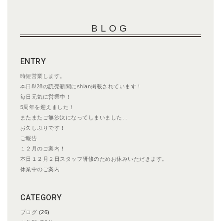
ナ
ビ
BLOG
ゲ
ー
シ
ENTRY
ョ
ン
時短営業します。
本日8/28の読売新聞にshian掲載されています！
毎日元気に営業中！
5周年を迎えました！
またまたご無沙汰になってしまいました…
お久しぶりです！
ご報告
１２月のご案内！
本日１２月２日スタッフ研修のためお休みいただきます。
休業中のご案内
CATEGORY
ブログ
(26)