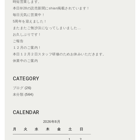
ン
時短営業します。
本日8/28の読売新聞にshian掲載されています！
毎日元気に営業中！
5周年を迎えました！
またまたご無沙汰になってしまいました…
お久しぶりです！
ご報告
１２月のご案内！
本日１２月２日スタッフ研修のためお休みいただきます。
休業中のご案内
CATEGORY
ブログ
(26)
未分類
(564)
CALENDAR
2026年8月
月
火
水
木
金
土
日
1
2