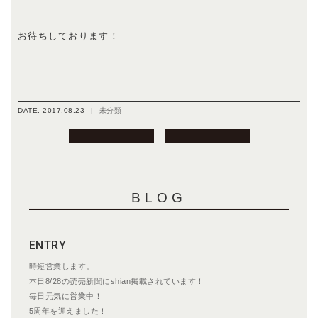
お待ちしております！
DATE.
2017.08.23
|
未分類
投
稿
ナ
ビ
BLOG
ゲ
ー
シ
ENTRY
ョ
ン
時短営業します。
本日8/28の読売新聞にshian掲載されています！
毎日元気に営業中！
5周年を迎えました！