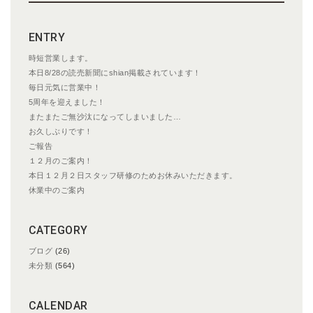
ー
シ
ENTRY
ョ
ン
時短営業します。
本日8/28の読売新聞にshian掲載されています！
毎日元気に営業中！
5周年を迎えました！
またまたご無沙汰になってしまいました…
お久しぶりです！
ご報告
１２月のご案内！
本日１２月２日スタッフ研修のためお休みいただきます。
休業中のご案内
CATEGORY
ブログ
(26)
未分類
(564)
CALENDAR