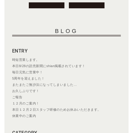
投
稿
ナ
ビ
BLOG
ゲ
ー
シ
ENTRY
ョ
ン
時短営業します。
本日8/28の読売新聞にshian掲載されています！
毎日元気に営業中！
5周年を迎えました！
またまたご無沙汰になってしまいました…
お久しぶりです！
ご報告
１２月のご案内！
本日１２月２日スタッフ研修のためお休みいただきます。
休業中のご案内
CATEGORY