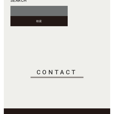
SEARCH
検
索:
CONTACT