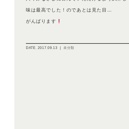
味は最高でした！のであとは見た目…
がんばります
DATE.
2017.09.13
|
未分類
投
稿
ナ
ビ
ゲ
ー
シ
ョ
ン