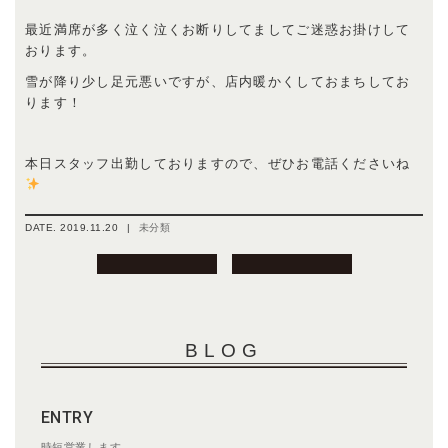
最近満席が多く泣く泣くお断りしてましてご迷惑お掛けして
おります。
雪が降り少し足元悪いですが、店内暖かくしておまちしてお
ります！
本日スタッフ出勤しておりますので、ぜひお電話くださいね
DATE.
2019.11.20
|
未分類
投
稿
ナ
ビ
BLOG
ゲ
ー
シ
ENTRY
ョ
時短営業します。