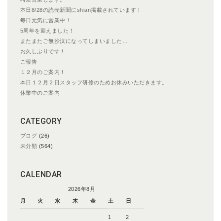
ン
本日8/28の読売新聞にshian掲載されています！
毎日元気に営業中！
5周年を迎えました！
またまたご無沙汰になってしまいました…
お久しぶりです！
ご報告
１２月のご案内！
本日１２月２日スタッフ研修のためお休みいただきます。
休業中のご案内
CATEGORY
ブログ
(26)
未分類
(564)
CALENDAR
2026年8月
月
火
水
木
金
土
日
1
2