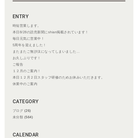
ー
シ
ENTRY
ョ
ン
時短営業します。
本日8/28の読売新聞にshian掲載されています！
毎日元気に営業中！
5周年を迎えました！
またまたご無沙汰になってしまいました…
お久しぶりです！
ご報告
１２月のご案内！
本日１２月２日スタッフ研修のためお休みいただきます。
休業中のご案内
CATEGORY
ブログ
(26)
未分類
(564)
CALENDAR