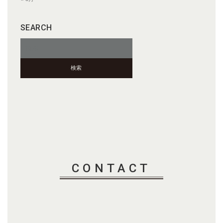
SEARCH
検
索:
CONTACT