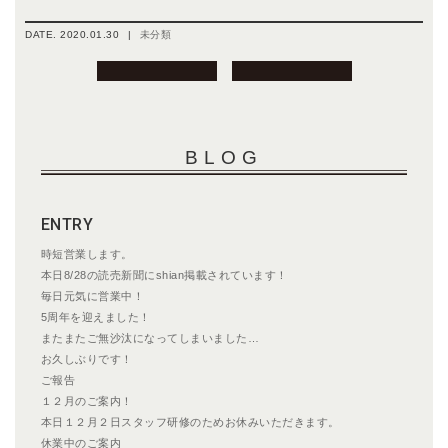
DATE.
2020.01.30
|
未分類
投
稿
ナ
ビ
BLOG
ゲ
ー
シ
ENTRY
ョ
ン
時短営業します。
本日8/28の読売新聞にshian掲載されています！
毎日元気に営業中！
5周年を迎えました！
またまたご無沙汰になってしまいました…
お久しぶりです！
ご報告
１２月のご案内！
本日１２月２日スタッフ研修のためお休みいただきます。
休業中のご案内