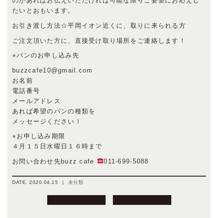
のがあればお伝えいただければ可能な限りご要望にお応えし
たいとおもいます。
お引き渡し方法☆平岡イオン近くに、取りに来られる方
ご注文頂いた方に、直接受け取り場所をご連絡します！
⭐︎パンのお申し込み先
buzzcafe10@gmail.com
お名前
電話番号
メールアドレス
あれば希望のパンの種類を
メッセージください！
⭐︎お申し込み期限
４月１５日水曜日１６時まで
お問い合わせ先buzz cafe
011-699-5088
DATE.
2020.04.15
|
未分類
投
稿