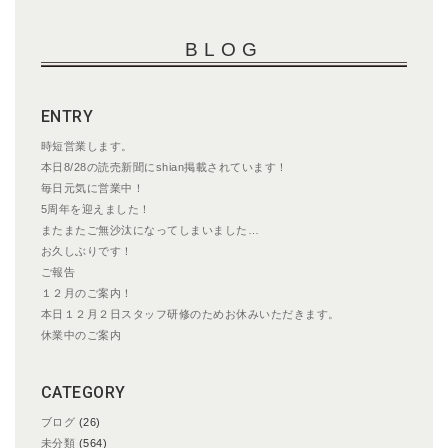
ナ
ビ
BLOG
ゲ
ー
シ
ENTRY
ョ
ン
時短営業します。
本日8/28の読売新聞にshian掲載されています！
毎日元気に営業中！
5周年を迎えました！
またまたご無沙汰になってしまいました…
お久しぶりです！
ご報告
１２月のご案内！
本日１２月２日スタッフ研修のためお休みいただきます。
休業中のご案内
CATEGORY
ブログ
(26)
未分類
(564)