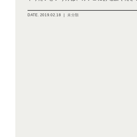
DATE.
2019.02.18
|
未分類
投
稿
ナ
ビ
ゲ
ー
シ
ョ
ン