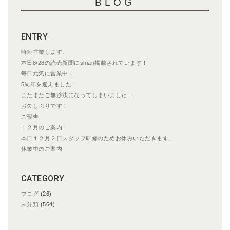
BLOG
ゲ
ー
シ
ENTRY
ョ
ン
時短営業します。
本日8/28の読売新聞にshian掲載されています！
毎日元気に営業中！
5周年を迎えました！
またまたご無沙汰になってしまいました…
お久しぶりです！
ご報告
１２月のご案内！
本日１２月２日スタッフ研修のためお休みいただきます。
休業中のご案内
CATEGORY
ブログ
(26)
未分類
(564)