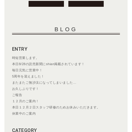
投
稿
ナ
ビ
BLOG
ゲ
ー
シ
ENTRY
ョ
ン
時短営業します。
本日8/28の読売新聞にshian掲載されています！
毎日元気に営業中！
5周年を迎えました！
またまたご無沙汰になってしまいました…
お久しぶりです！
ご報告
１２月のご案内！
本日１２月２日スタッフ研修のためお休みいただきます。
休業中のご案内
CATEGORY