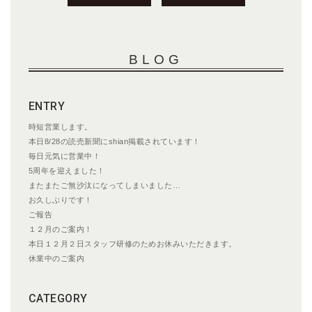
稿
ナ
ビ
BLOG
ゲ
ー
シ
ENTRY
ョ
ン
時短営業します。
本日8/28の読売新聞にshian掲載されています！
毎日元気に営業中！
5周年を迎えました！
またまたご無沙汰になってしまいました…
お久しぶりです！
ご報告
１２月のご案内！
本日１２月２日スタッフ研修のためお休みいただきます。
休業中のご案内
CATEGORY