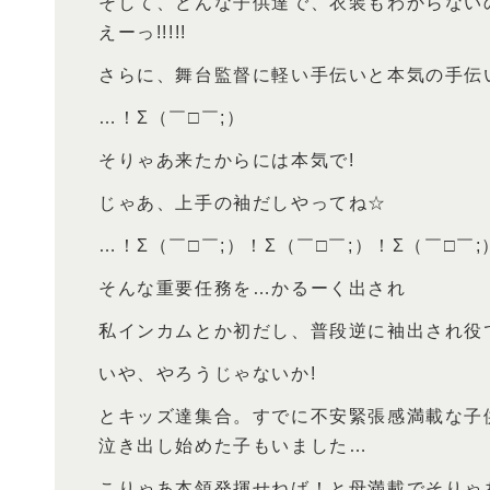
そして、どんな子供達で、衣装もわからない
えーっ!!!!!
さらに、舞台監督に軽い手伝いと本気の手伝
…！Σ（￣□￣;）
そりゃあ来たからには本気で!
じゃあ、上手の袖だしやってね☆
…！Σ（￣□￣;）！Σ（￣□￣;）！Σ（￣□￣;
そんな重要任務を…かるーく出され
私インカムとか初だし、普段逆に袖出され役
いや、やろうじゃないか!
とキッズ達集合。すでに不安緊張感満載な子
泣き出し始めた子もいました…
こりゃあ本領発揮せねば！と母満載でそりゃ