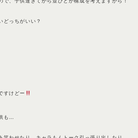
ので、子供達きてから並びとか構成を考えますから！
いどっちがいい？
）
ですけどー
供も…
あ笑わせたり、キャラもんトーク引っ張り出したり…