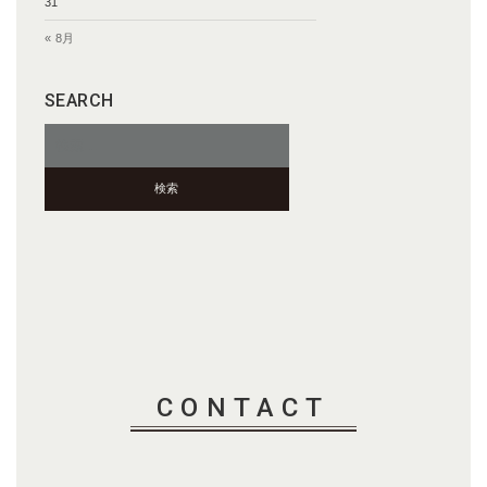
31
« 8月
SEARCH
検
索:
CONTACT