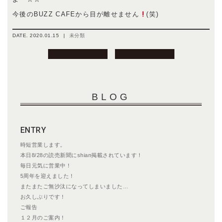
今後のBUZZ CAFEから目が離せません
(笑)
DATE.
2020.01.15
|
未分類
投
稿
ナ
ビ
BLOG
ゲ
ー
シ
ENTRY
ョ
ン
時短営業します。
本日8/28の読売新聞にshian掲載されています！
毎日元気に営業中！
5周年を迎えました！
またまたご無沙汰になってしまいました…
お久しぶりです！
ご報告
１２月のご案内！