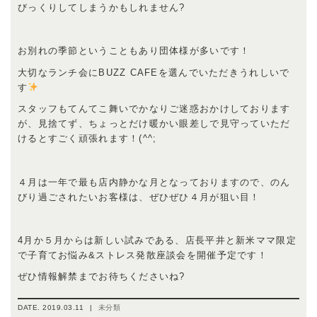
びっくりしてしまうかもしれません?
お別れの季節ということもあり団体様が多いです！
大切なランチ会にBUZZ CAFEを選んでいただきうれしいで
す
スタッフもてんてこ舞いでかなりご迷惑おかけしております
が、見捨てず、ちょっとだけ暖かい眼差しで見守っていただ
けるとすごく頑張れます！(^^;
４月は一年で最も店内静かな月となっておりますので、のん
びり過ごされたいお客様は、ぜひぜひ４月が狙い目！
4月か５月からは新しい試みである、店長平井と新米ママ限定
で子育てお悩み&ストレス発散座談会を開催予定です！
ぜひ情報解禁までお待ちくださいね?
DATE.
2019.03.11
|
未分類