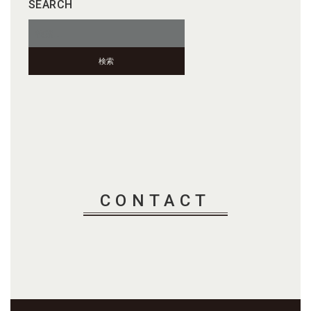
SEARCH
検
索:
CONTACT