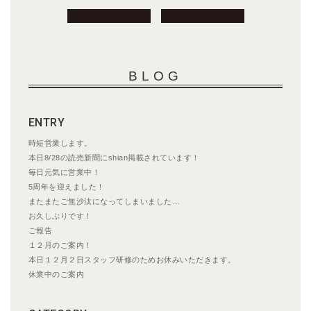
投
稿
ナ
ビ
BLOG
ゲ
ー
シ
ENTRY
ョ
ン
時短営業します。
本日8/28の読売新聞にshian掲載されています！
毎日元気に営業中！
5周年を迎えました！
またまたご無沙汰になってしまいました…
お久しぶりです！
ご報告
１２月のご案内！
本日１２月２日スタッフ研修のためお休みいただきます。
休業中のご案内