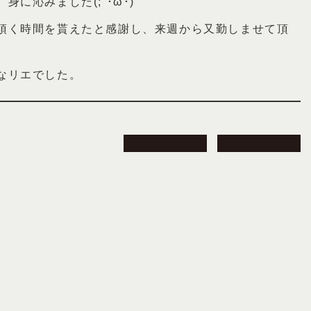
に沁みました(;´･ω･)
頂く時間を貰えたと感謝し、来週から又勤しませて頂
なリエでした。