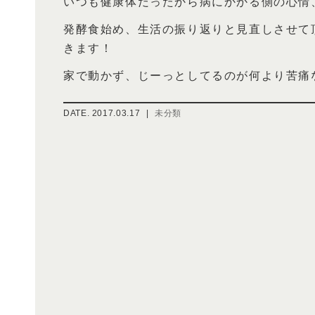
いつも健康体だったから病にかかる側の心情、身
発酵食始め、生活の振り返りと見直しさせて
きます！
家で動かず、じーっとしてるのが何より苦痛
DATE.
2017.03.17
|
未分類
投
稿
ナ
ビ
ゲ
ー
シ
ョ
ン