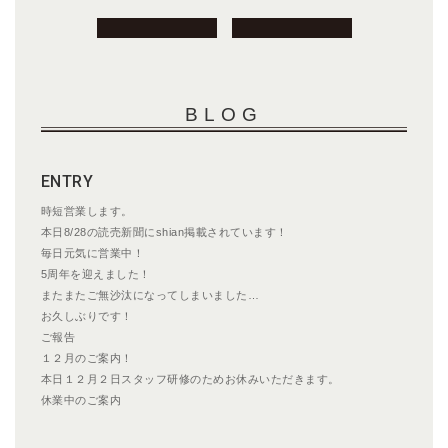
投
稿
ナ
ビ
BLOG
ゲ
ー
シ
ENTRY
ョ
ン
時短営業します。
本日8/28の読売新聞にshian掲載されています！
毎日元気に営業中！
5周年を迎えました！
またまたご無沙汰になってしまいました…
お久しぶりです！
ご報告
１２月のご案内！
本日１２月２日スタッフ研修のためお休みいただきます。
休業中のご案内