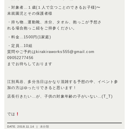
・対象者…１歳(１人で立つことのできるお子様)〜
未就園児とその保護者様
・持ち物…運動靴、水分、タオル、抱っこが予想さ
れる場合抱っこ紐をご持参ください。
・料金…1500円(1家庭)
・定員…10組
質問やご予約はkirakiraworks555@gmail.com
09052277456
までお待ちしております
江別蔦谷、多分当日はかなり混雑する予想の中、イベント参
加の方はゆったりできると思います！
店長行きたい…が、子供の対象年齢の子がいない…(T_T)
では
DATE.
2018.11.14
|
未分類