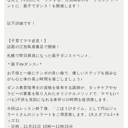
ントに、親子でダンス！を開催します！
以下詳細です！
【子育てママ必見！】
話題の江別蔦屋書店で開催！
札幌で即日満員になった親子ダンスイベント、
＊親子deダンス♪＊
お子様と一緒にテンポの良い曲で、優しいステップを踏みな
がら心と体の喜ぶ時間を過ごしましょう♪
ダンス教育指導士の資格を保有する講師が、タッチケアやセ
ラピーの要素を取り入れたオリジナルメソッドで、ママも(パ
パも)子供も笑顔になれる体作りの時間を提供致します。
今回はレッスン終了後、「ごほうびタイム」として円山ジェ
ラートさんのジェラートをご用意致します。(大人ダブル1+キ
ッズ1)
・日時…11月21日 10時〜11時15分