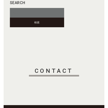
SEARCH
検
索:
CONTACT